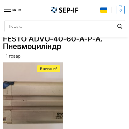
Меню
0
Головна
Товари з позначками “FESTO ADVU-40-60-A-P-A. Пневмоциліндр”
/
FESTO ADVU-40-60-A-P-A.
Пневмоциліндр
1 товар
Вживаний