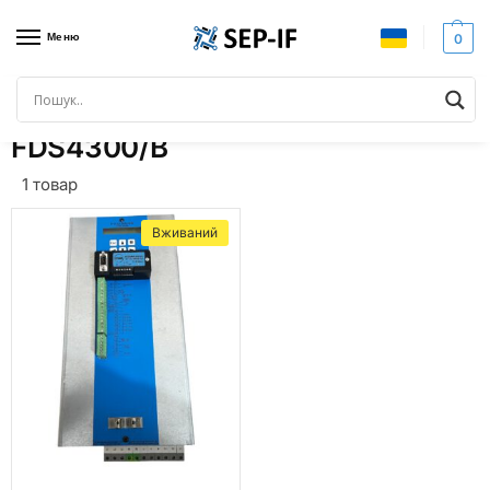
Меню
0
Головна
Товари з позначками “FDS4300/B”
/
FDS4300/B
1 товар
Вживаний