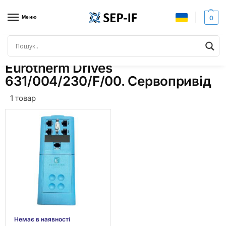
Меню
0
Головна
Товари з позначками “Eurotherm Drives 631/004/230/F/00. Сервопривід”
/
Eurotherm Drives
631/004/230/F/00. Сервопривід
1 товар
Немає в наявності