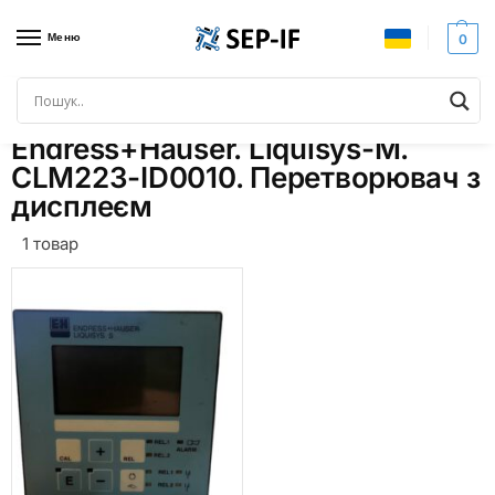
Меню
0
Головна
Товари з позначками “Endress+Hauser. Liquisys-M. CLM223-ID0010. Перетворювач з дисплеєм”
/
Endress+Hauser. Liquisys-M.
CLM223-ID0010. Перетворювач з
дисплеєм
1 товар