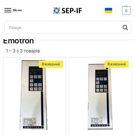
Меню
0
Головна
Товари з позначками “Emotron”
/
Emotron
1 – 3 з 3 товарів
Вживаний
Вживаний