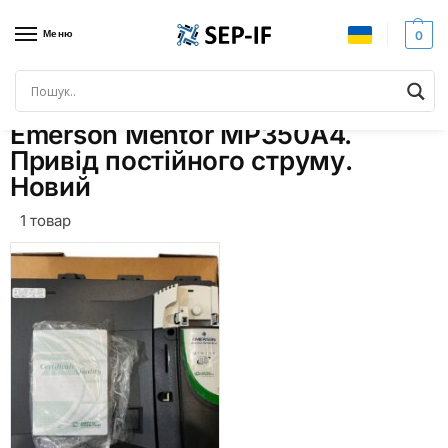
Меню
0
Головна
Товари з позначками “Emerson Mentor MP350A4. Привід постійного струму. Новий”
/
Emerson Mentor MP350A4.
Привід постійного струму.
Новий
1 товар