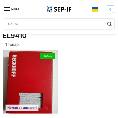
Меню
0
Головна
Товари з позначками “EL9410”
/
EL9410
1 товар
Новий
Немає в наявності