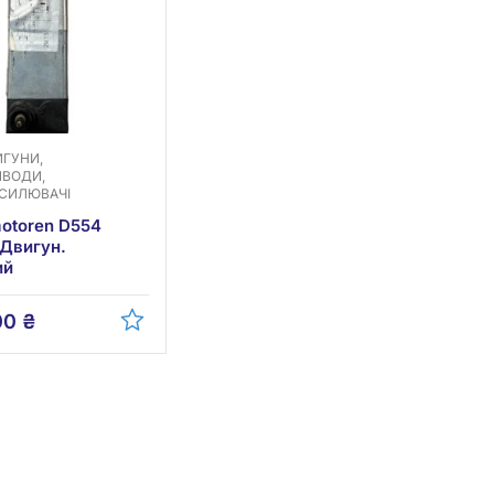
ГУНИ,
ИВОДИ,
СИЛЮВАЧІ
otoren D554
 Двигун.
ий
00
₴