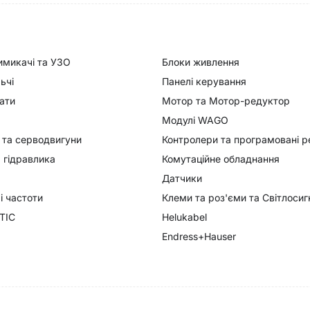
имикачі та УЗО
Блоки живлення
ьчі
Панелі керування
ати
Мотор та Мотор-редуктор
Модулі WAGO
 та серводвигуни
Контролери та програмовані р
 гідравлика
Комутаційне обладнання
Датчики
 частоти
Клеми та роз'єми та Світлоси
TIC
Helukabel
Endress+Hauser