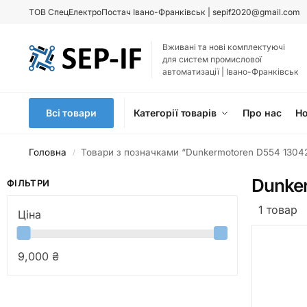
ТОВ
СпецЕлектроПостач Івано-Франківськ |
sepif2020@gmail.com
Вживані та нові комплектуючі
для систем промислової
автоматизації | Івано-Франківськ
Всі товари
Категорії товарів
Про нас
Н
Головна
Товари з позначками “Dunkermotoren D554 1304
/
Dunke
ФІЛЬТРИ
1 товар
Ціна
9,000 ₴