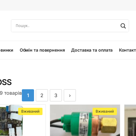
овинки
Обмін та повернення
Доставка та оплата
Контак
OSS
39 товарів
1
2
3
›
Вживаний
Вживаний