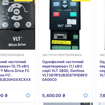
 ПЕРЕТВОРЮВАЧІ
ЧАСТОТНІ ПЕРЕТВОРЮВАЧІ
ЧА
ний частотний
Однофазний частотний
Од
рювач (0,75 кВт)
перетворювач (1,1 кВт)
пе
T® Micro Drive FC
серії VLT 2800, Danfoss
се
oss FC-
VLT2811PS2B20STR1DBF0
VL
5S2E20H3XXCXXX
0A00C0
00
₴
5,400.00
₴
7,