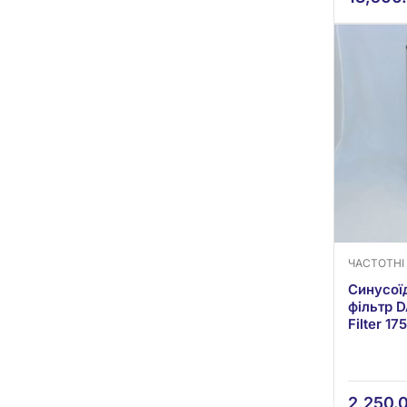
ЧАСТОТНІ
Синусої
фільтр 
Filter 1
2,250.