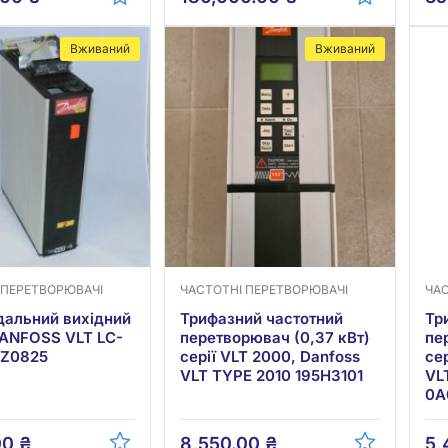
Вживаний
Вживаний
 ПЕРЕТВОРЮВАЧІ
ЧАСТОТНІ ПЕРЕТВОРЮВАЧІ
ЧА
дальний вихідний
Трифазний частотний
Тр
DANFOSS VLT LC-
перетворювач (0,37 кВт)
пе
75Z0825
серії VLT 2000, Danfoss
се
VLT TYPE 2010 195H3101
VL
0A
00
₴
8,550.00
₴
5,