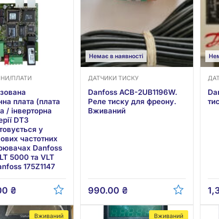
Немає в наявності
Нем
ИНИ/ПЛАТИ
ДАТЧИКИ ТИСКУ
ДА
ізована
Danfoss ACB-2UB1196W.
Da
нна плата (плата
Реле тиску для фреону.
ти
а / інверторна
Вживаний
ерії DT3
товується у
ових частотних
рювачах Danfoss
LT 5000 та VLT
anfoss 175Z1147
00
₴
990.00
₴
1,
Вживаний
Вживаний