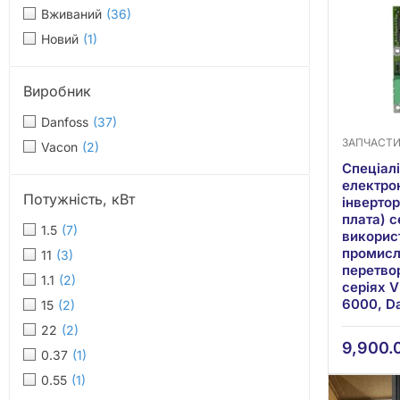
Вживаний
(36)
Новий
(1)
Виробник
Danfoss
(37)
ЗАПЧАСТ
Vacon
(2)
Cпеціал
електро
Потужність, кВт
інвертор
плата) с
1.5
(7)
викорис
промисл
11
(3)
перетво
1.1
(2)
серіях V
6000, D
15
(2)
22
(2)
9,900.
0.37
(1)
0.55
(1)