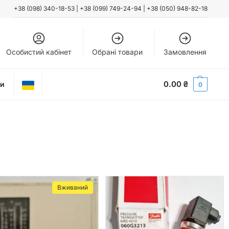
+38 (098) 340-18-53
|
+38 (099) 749-24-94
|
+38 (050) 948-82-18
Особистий кабінет
Обрані товари
Замовлення
0.00
₴
ти
0
Вживаний