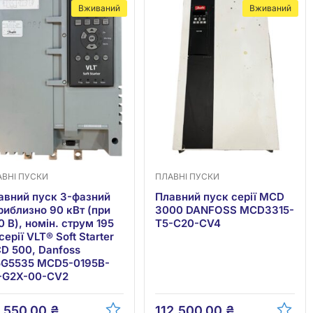
Вживаний
Вживаний
АВНІ ПУСКИ
ПЛАВНІ ПУСКИ
авний пуск 3-фазний
Плавний пуск серії MCD
приблизно 90 кВт (при
3000 DANFOSS MCD3315-
0 В), номін. струм 195
T5-C20-CV4
серії VLT® Soft Starter
D 500, Danfoss
5G5535 MCD5-0195B-
-G2X-00-CV2
,550.00
₴
112,500.00
₴