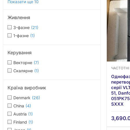
Показати ще 10
Живлення
3-фазне
(21)
1-фазне
(1)
Керування
Векторне
(7)
ЧАСТОТНІ
Скалярне
(1)
Однофаз
перетво
серії VL
Країна виробник
51, Danf
Denmark
(26)
051PK7
SXXX
China
(4)
Austria
(1)
3,690.
Finland
(1)