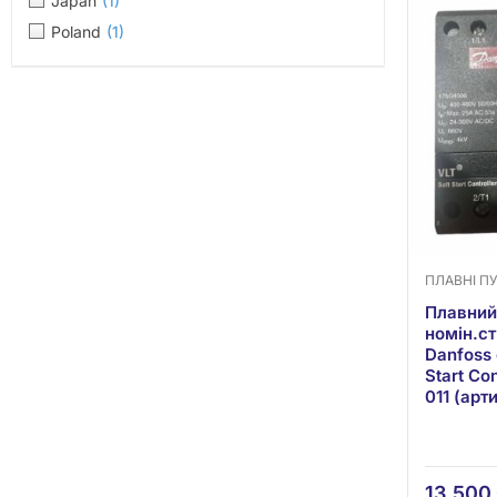
Japan
(1)
Poland
(1)
ПЛАВНІ П
Плавний 
номін.ст
Danfoss 
Start Co
011 (арт
13,500