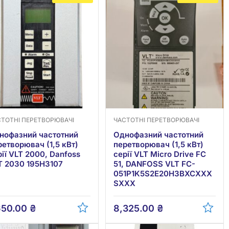
СТОТНІ ПЕРЕТВОРЮВАЧІ
ЧАСТОТНІ ПЕРЕТВОРЮВАЧІ
нофазний частотний
Однофазний частотний
ретворювач (1,5 кВт)
перетворювач (1,5 кВт)
рії VLT 2000, Danfoss
серії VLT Micro Drive FC
T 2030 195H3107
51, DANFOSS VLT FC-
051P1K5S2E20H3BXCXXX
SXXX
650.00
₴
8,325.00
₴