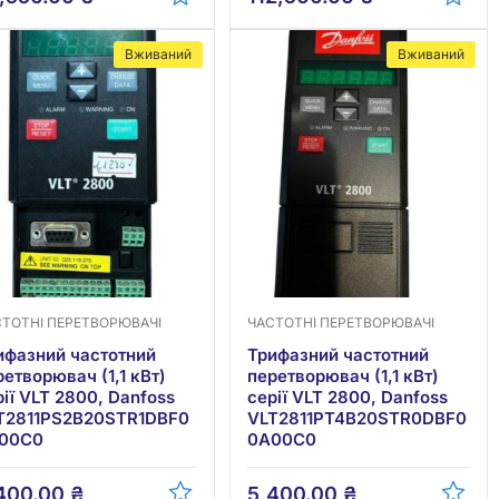
Вживаний
Вживаний
СТОТНІ ПЕРЕТВОРЮВАЧІ
ЧАСТОТНІ ПЕРЕТВОРЮВАЧІ
ифазний частотний
Трифазний частотний
ретворювач (1,1 кВт)
перетворювач (1,1 кВт)
рії VLT 2800, Danfoss
серії VLT 2800, Danfoss
T2811PS2B20STR1DBF0
VLT2811PT4B20STR0DBF0
00C0
0A00С0
400.00
₴
5,400.00
₴