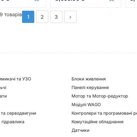
39 товарів
1
2
3
›
имикачі та УЗО
Блоки живлення
ьчі
Панелі керування
ати
Мотор та Мотор-редуктор
Модулі WAGO
 та серводвигуни
Контролери та програмовані р
 гідравлика
Комутаційне обладнання
Датчики