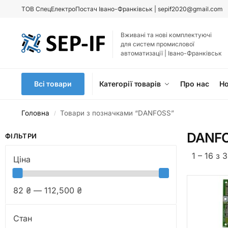
ТОВ
СпецЕлектроПостач Івано-Франківськ |
sepif2020@gmail.com
Вживані та нові комплектуючі
для систем промислової
автоматизації | Івано-Франківськ
Всі товари
Категорії товарів
Про нас
Н
Головна
Товари з позначками “DANFOSS”
/
DANF
ФІЛЬТРИ
1 – 16 з 
Ціна
82 ₴ — 112,500 ₴
Стан