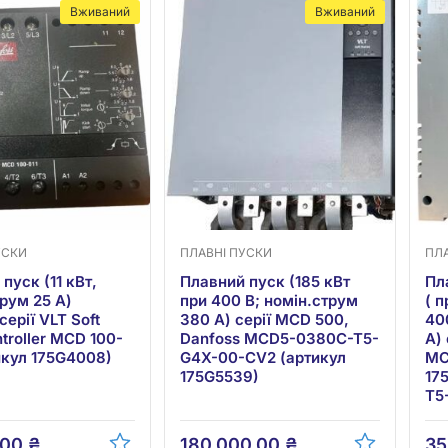
Вживаний
Вживаний
УСКИ
ПЛАВНІ ПУСКИ
ПЛ
пуск (11 кВт,
Плавний пуск (185 кВт
Пл
рум 25 А)
при 400 В; номін.струм
( 
серії VLT Soft
380 А) серії MCD 500,
40
ntroller MCD 100-
Danfoss MCD5-0380C-T5-
А) 
икул 175G4008)
G4X-00-CV2 (артикул
MC
175G5539)
17
T5
.00
₴
180,000.00
₴
35