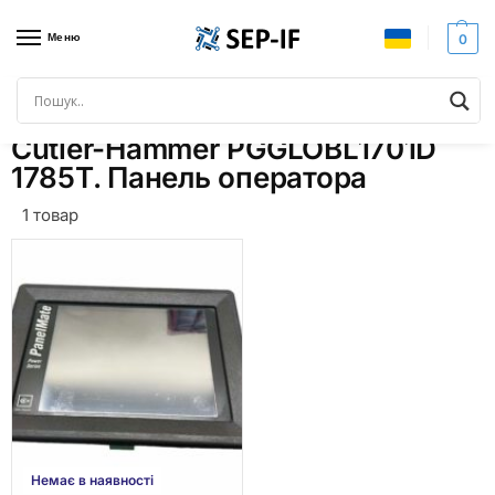
Меню
0
Головна
Товари з позначками “Cutler-Hammer PGGLOBL1701D 1785T. Панель оператора”
/
Cutler-Hammer PGGLOBL1701D
1785T. Панель оператора
1 товар
Немає в наявності