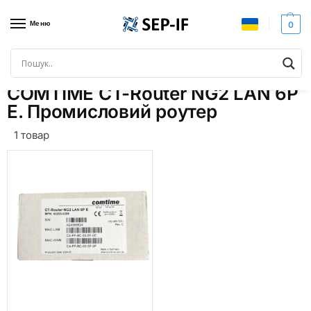
Меню
0
Головна
Товари з позначками “COMTIME CT-Router NG2 LAN 6P E. Промисловий роутер”
/
COMTIME CT-Router NG2 LAN 6P
E. Промисловий роутер
1 товар