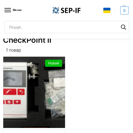
Меню
0
Головна
Товари з позначками “CheckPoint II”
/
CheckPoint II
1 товар
Новий