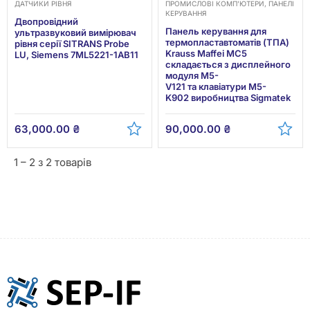
ДАТЧИКИ РІВНЯ
ПРОМИСЛОВІ КОМП’ЮТЕРИ, ПАНЕЛІ
КЕРУВАННЯ
Двопровідний
Панель керування для
ультразвуковий вимірювач
термопластавтоматів (ТПА)
рівня серії SITRANS Probe
Krauss Maffei MC5
LU, Siemens 7ML5221-1AB11
складається з дисплейного
модуля M5-
V121 та клавіатури M5-
K902 виробництва Sigmatek
63,000.00
₴
90,000.00
₴
1 – 2 з 2 товарів