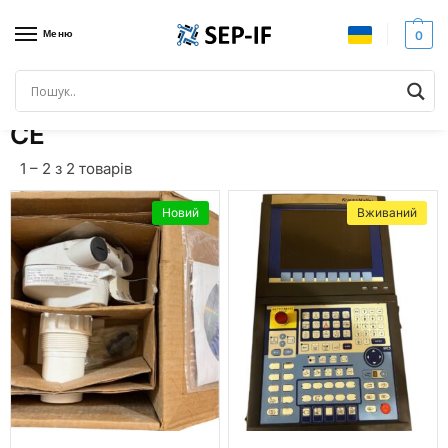
Меню
0
Головна
Товари з позначками “CE”
/
CE
1 – 2 з 2 товарів
Новий
Вживаний