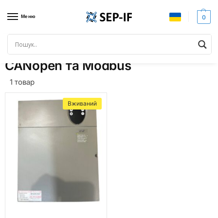
Меню
0
Головна
Товари з позначками “CANopen та Modbus”
/
CANopen та Modbus
1 товар
Вживаний