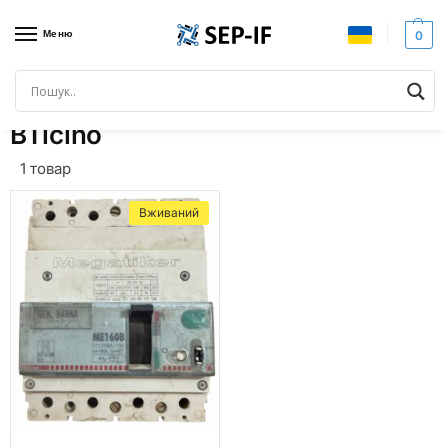
Меню
0
Головна
Товари з позначками “BTicino”
/
BTicino
1 товар
Вживаний