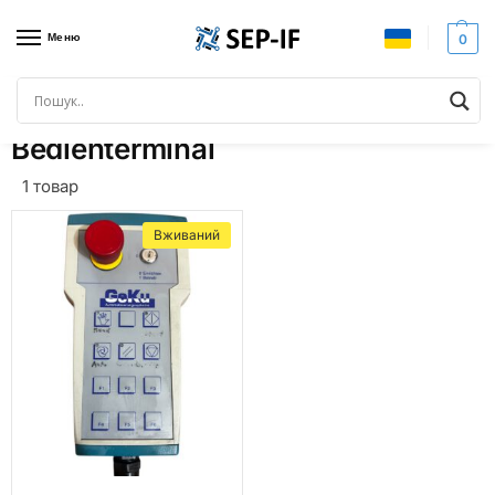
Меню
0
Головна
Товари з позначками “Bedienterminal”
/
Bedienterminal
1 товар
Вживаний