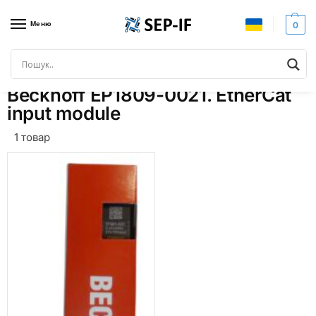
Меню
0
Головна
Товари з позначками “Beckhoff EP1809-0021. EtherCat input module”
/
Beckhoff EP1809-0021. EtherCat
input module
1 товар