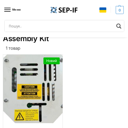
Меню
0
Головна
Товари з позначками “Assembly Kit”
/
Assembly Kit
1 товар
Новий