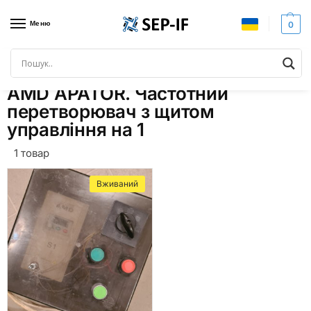
Меню
0
Головна
Товари з позначками “AMD APATOR. Частотний перетворювач з щитом управління на 1”
/
AMD APATOR. Частотний
перетворювач з щитом
управління на 1
1 товар
Вживаний