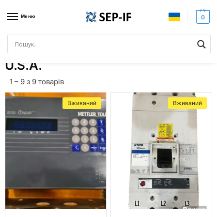
Меню
0
Головна
Товар Країна виробник
U.S.A.
/
/
U.S.A.
1 – 9 з 9 товарів
Вживаний
Вживаний