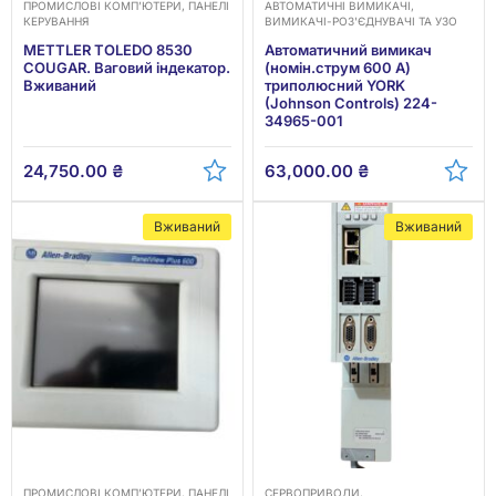
ПРОМИСЛОВІ КОМП’ЮТЕРИ, ПАНЕЛІ
АВТОМАТИЧНІ ВИМИКАЧІ,
КЕРУВАННЯ
ВИМИКАЧІ-РОЗ'ЄДНУВАЧІ ТА УЗО
METTLER TOLEDO 8530
Автоматичний вимикач
COUGAR. Ваговий індекатор.
(номін.струм 600 А)
Вживаний
триполюсний YORK
(Johnson Controls) 224-
34965-001
24,750.00
₴
63,000.00
₴
Вживаний
Вживаний
ПРОМИСЛОВІ КОМП’ЮТЕРИ, ПАНЕЛІ
СЕРВОПРИВОДИ,