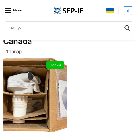
Меню
0
Головна
Товар Країна виробник
Canada
/
/
Canada
1 товар
Новий