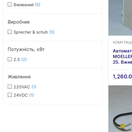
Вживаний
(5)
Виробник
Sprecher & schuh
(5)
КОМУТАЦ
Потужність, кВт
Автомат
MOELLER
2.5
(2)
25. Вжи
1,260.
Живлення
220VAC
(1)
24VDC
(1)