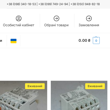
+38 (098) 340-18-53
|
+38 (099) 749-24-94
|
+38 (050) 948-82-18
Особистий кабінет
Обрані товари
Замовлення
0.00
₴
ти
0
Вживаний
Вживаний