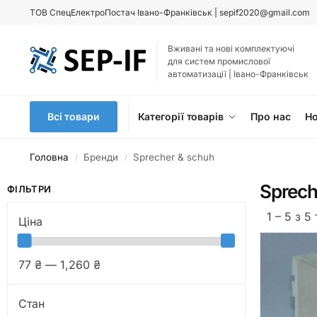
ТОВ
СпецЕлектроПостач Івано-Франківськ |
sepif2020@gmail.com
Вживані та нові комплектуючі
для систем промислової
автоматизації | Івано-Франківськ
Всі товари
Категорії товарів
Про нас
Н
Головна
Бренди
Sprecher & schuh
/
/
Sprech
ФІЛЬТРИ
1 – 5 з 5
Ціна
77 ₴ — 1,260 ₴
Стан