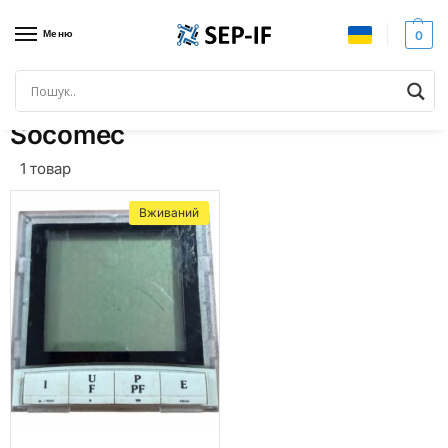
Меню
0
Головна
Бренди
Socomec
/
/
Socomec
1 товар
Вживаний