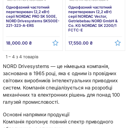
Однофазний частотний
Однофазний частотний
перетворювач (2,2 кВт)
перетворювач (2,2 кВт)
серії NORDAC PRO SK 500E,
серії NORDAC Vector,
NORD Drivesystems SK500E-
Getriebebau NORD GmbH &
221-323-A-ERS
Co. KG NORDAC SK 2200/1
FCTC-E
18,000.00
₴
17,550.00
₴
1 – 4 з 4 товарів
NORD Drivesystems — це німецька компанія,
заснована в 1965 році, яка є одним із провідних
світових виробників інтелектуальних приводних
систем. Компанія спеціалізується на розробці
механічних та електронних рішень для понад 100
галузей промисловості.
Основні напрямки продукції
Компанія пропонує повний спектр приводного