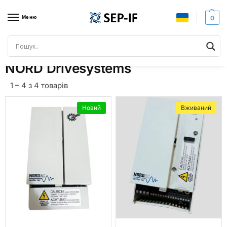
Меню
0
Головна
Бренди
NORD Drivesystems
/
/
NORD Drivesystems
1 – 4 з 4 товарів
Новий
Вживаний