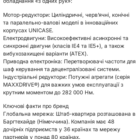
обладнання «з одних рук»:
Мотор-редуктори: Циліндричні, черв’ячні, конічні
та паралельно-валові моделі в інноваційних
корпусах UNICASE.
Електродвигуни: Високоефективні асинхронні та
синхронні двигуни (класів IE4 та IE5+), а також
вибухозахищені варіанти (ATEX).
Приводна електроніка: Перетворювачі частоти для
шаф керування та децентралізовані системи.
Індустріальні редуктори: Потужні агрегати (серія
MAXXDRIVE®) для важких умов експлуатації з
крутним моментом до 282 000 Нм.
Ключові факти про бренд
Глобальна мережа: Штаб-квартира розташована в
Баргтехайде (Німеччина). Компанія має 48
дочірніх підприємств у 36 країнах та мережу
партнерів у понад 80 країнах.