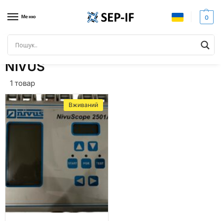
Меню
0
Головна
Бренди
NIVUS
/
/
NIVUS
1 товар
Вживаний