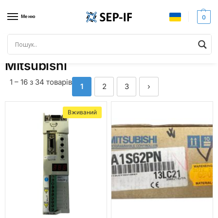
Меню
0
Головна
Бренди
Mitsubishi
/
/
Mitsubishi
1 – 16 з 34 товарів
1
2
3
›
Вживаний