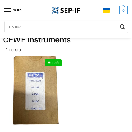
Меню
0
Головна
Бренди
CEWE Instruments
/
/
CEWE Instruments
1 товар
Новий