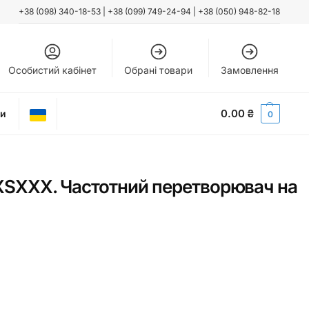
+38 (098) 340-18-53
|
+38 (099) 749-24-94
|
+38 (050) 948-82-18
Особистий кабінет
Обрані товари
Замовлення
0.00
₴
ти
0
XXX. Частотний перетворювач на