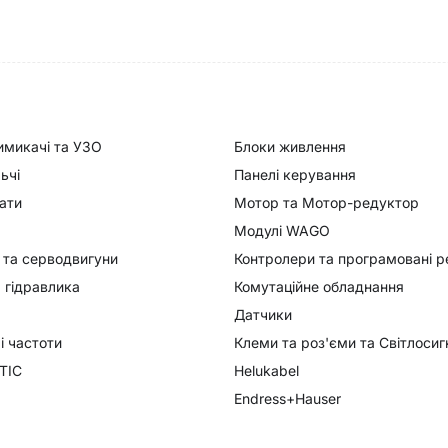
имикачі та УЗО
Блоки живлення
ьчі
Панелі керування
ати
Мотор та Мотор-редуктор
Модулі WAGO
 та серводвигуни
Контролери та програмовані р
 гідравлика
Комутаційне обладнання
Датчики
 частоти
Клеми та роз'єми та Світлоси
TIC
Helukabel
Endress+Hauser