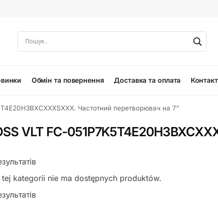
овинки
Обмін та повернення
Доставка та оплата
Контак
5T4E20H3BXCXXXSXXX. Частотний перетворювач на 7”
SS VLT FC-051P7K5T4E20H3BXCXXXS
зультатів
tej kategorii nie ma dostępnych produktów.
зультатів