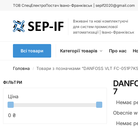
ТОВ
СпецЕлектроПостач Івано-Франківськ |
sepif2020@gmail.com
Вживані та нові комплектуючі
для систем промислової
автоматизації | Івано-Франківськ
Всі товари
Категорії товарів
Про нас
Н
Головна
Товари з позначками “DANFOSS VLT FC-051P7K
/
DANFO
ФІЛЬТРИ
7
Ціна
Немає ре
Obecnie w 
0 ₴
Немає ре