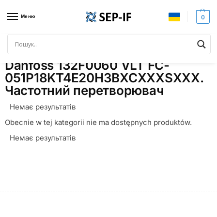
Меню
0
Головна
Товари з позначками “Danfoss 132F0060 VLT FC-051P18KT4E20H3BXCXXXSXXX. Частотний перетворювач”
/
Danfoss 132F0060 VLT FC-
051P18KT4E20H3BXCXXXSXXX.
Частотний перетворювач
Немає результатів
Obecnie w tej kategorii nie ma dostępnych produktów.
Немає результатів