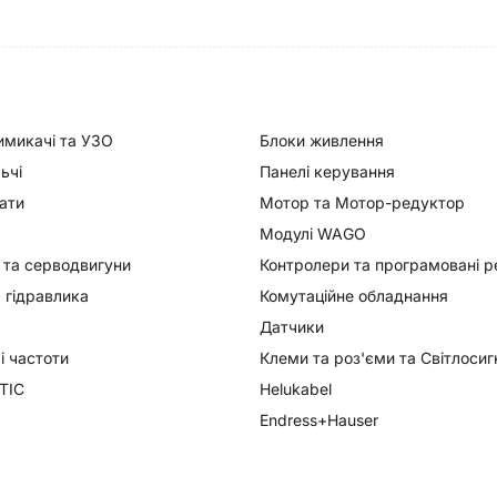
имикачі та УЗО
Блоки живлення
ьчі
Панелі керування
ати
Мотор та Мотор-редуктор
Модулі WAGO
 та серводвигуни
Контролери та програмовані р
 гідравлика
Комутаційне обладнання
Датчики
 частоти
Клеми та роз'єми та Світлоси
TIC
Helukabel
Endress+Hauser