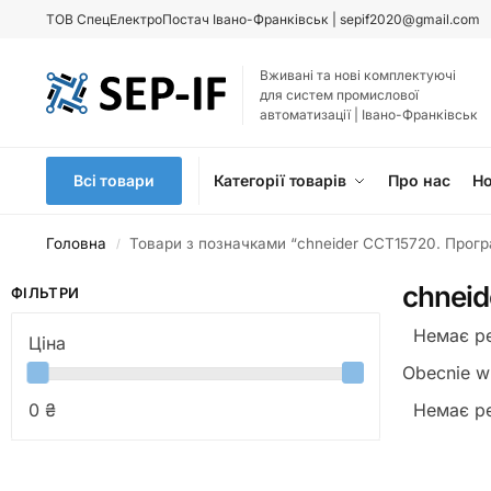
ТОВ
СпецЕлектроПостач Івано-Франківськ |
sepif2020@gmail.com
Вживані та нові комплектуючі
для систем промислової
автоматизації | Івано-Франківськ
Всі товари
Категорії товарів
Про нас
Н
Головна
Товари з позначками “chneider CCT15720. Прог
/
chneid
ФІЛЬТРИ
Немає ре
Ціна
Obecnie w 
Немає ре
0 ₴