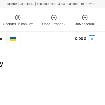
+38 (098) 340-18-53
|
+38 (099) 749-24-94
|
+38 (050) 948-82-18
Особистий кабінет
Обрані товари
Замовлення
0.00
₴
ти
0
су