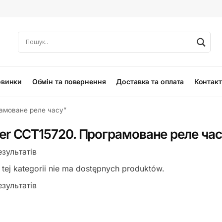
овинки
Обмін та повернення
Доставка та оплата
Контак
рамоване реле часу”
er CCT15720. Програмоване реле ча
зультатів
tej kategorii nie ma dostępnych produktów.
зультатів