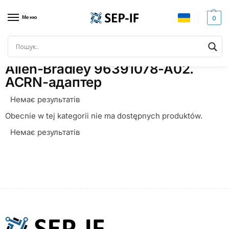
Меню
0
Головна
Товари з позначками “Allen-Bradley 96391078-A02. ACRN-адаптер”
/
Allen-Bradley 96391078-A02.
ACRN-адаптер
Немає результатів
Obecnie w tej kategorii nie ma dostępnych produktów.
Немає результатів